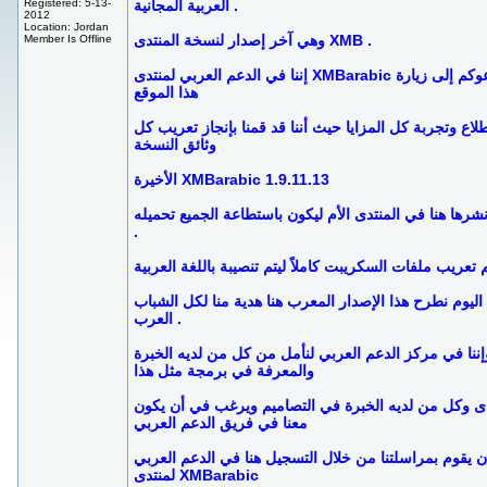
العربية المجانية .
Registered: 5-13-
2012
Location: Jordan
وهي آخر إصدار لنسخة المنتدى XMB .
Member Is Offline
إننا في الدعم العربي لمنتدى XMBarabic ندعوكم إلى زيارة
هذا الموقع
طلاع وتجربة كل المزايا حيث أننا قد قمنا بإنجاز تعريب كل
وثائق النسخة
الأخيرة XMBarabic 1.9.11.13
نشرها هنا في المنتدى الأم ليكون باستطاعة الجميع تحميله
.
 تعريب ملفات السكريبت كاملاً ليتم تنصيبة باللغة العربية
اليوم نطرح هذا الإصدار المعرب هنا هدية منا لكل الشباب
العرب .
إننا في مركز الدعم العربي لنأمل من كل من لديه الخبرة
والمعرفة في برمجة مثل هذا
دى وكل من لديه الخبرة في التصاميم ويرغب في أن يكون
معنا في فريق الدعم العربي
ن يقوم بمراسلتنا من خلال التسجيل هنا في الدعم العربي
لمنتدى XMBarabic