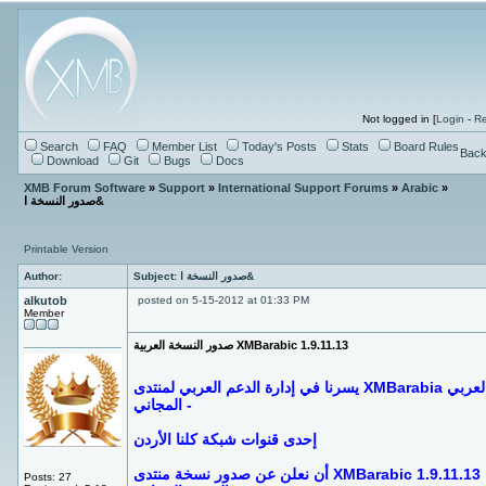
Not logged in [
Login
-
Re
Search
FAQ
Member List
Today's Posts
Stats
Board Rules
Back
Download
Git
Bugs
Docs
XMB Forum Software
»
Support
»
International Support Forums
»
Arabic
»
صدور النسخة ا&
Printable Version
Subject: صدور النسخة ا&
Author:
alkutob
posted on 5-15-2012 at 01:33 PM
Member
صدور النسخة العربية XMBarabic 1.9.11.13
يسرنا في إدارة الدعم العربي لمنتدى XMBarabia العربي
المجاني -
إحدى قنوات شبكة كلنا الأردن
أن نعلن عن صدور نسخة منتدى XMBarabic 1.9.11.13
Posts: 27